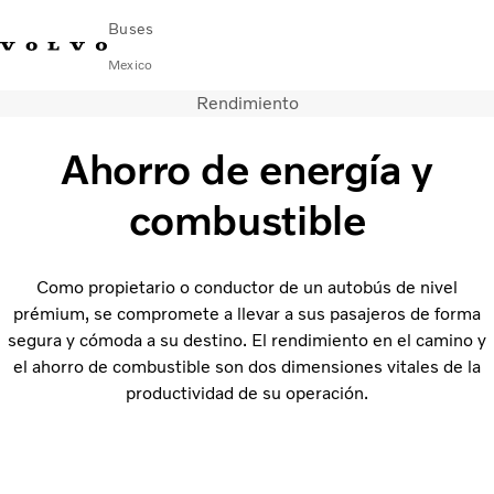
Buses
Mexico
Rendimiento
Cambiar país
Comuníquese con nosotros
centro de servicio
Volvo Connect
Ahorro de energía y
AUTOBUSES URBANOS E INTERURBANOS
combustible
AUTOBUSES FORÁNEOS
Servicios
¿Por qué Volvo?
Como propietario o conductor de un autobús de nivel
NOTICIAS E HISTORIAS
prémium, se compromete a llevar a sus pasajeros de forma
Contacto
segura y cómoda a su destino. El rendimiento en el camino y
el ahorro de combustible son dos dimensiones vitales de la
productividad de su operación.