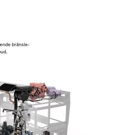
h
ående bränsle-
bud.