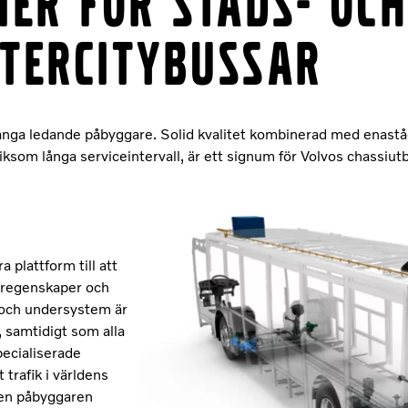
ier för stads- oc
ntercitybussar
 många ledande påbyggare. Solid kvalitet kombinerad med enast
liksom långa serviceintervall, är ett signum för Volvos chassiut
 plattform till att
öregenskaper och
r och undersystem är
 samtidigt som alla
specialiserade
trafik i världens
ren påbyggaren