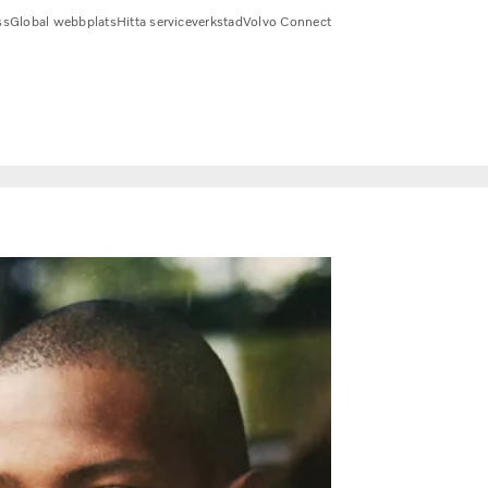
ss
Global webbplats
Hitta serviceverkstad
Volvo Connect