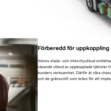
Förberedd för uppkoppling
Volvos stads- och intercityutbud omfattar
växande utbud av uppkopplade tjänster til
kunders verksamhet. Därför är våra chas
och de gränssnitt som krävs för att impl