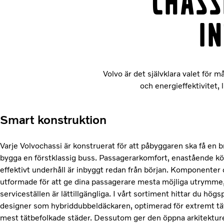
Chass
i
Volvo är det självklara valet för
och energieffektivitet, 
Smart konstruktion
Varje Volvochassi är konstruerat för att påbyggaren ska få en bra
bygga en förstklassig buss. Passagerarkomfort, enastående k
effektivt underhåll är inbyggt redan från början. Komponente
utformade för att ge dina passagerare mesta möjliga utrymme,
serviceställen är lättillgängliga. I vårt sortiment hittar du hög
designer som hybriddubbeldäckaren, optimerad för extremt tät 
mest tätbefolkade städer. Dessutom ger den öppna arkitektu