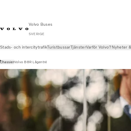
Volvo Buses
SVERIGE
Stads- och intercitytrafik
Turistbussar
Tjänster
Varför Volvo?
Nyheter &
Chassier
Volvo B8R Lågentré