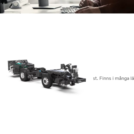
Volvo B8R Lågentré
Din outtröttliga och mångsidiga arbetshäst. Finns i många 
förvandlas enkelt till din perfekta buss.
Volvo B8R Lågentré