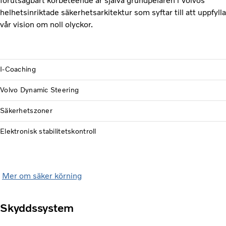
förutsägbart körbeteende är själva grundpelaren i Volvos
helhetsinriktade säkerhetsarkitektur som syftar till att uppfylla
vår vision om noll olyckor.
I-Coaching
Volvo Dynamic Steering
Säkerhetszoner
Elektronisk stabilitetskontroll
Mer om säker körning
Skyddssystem