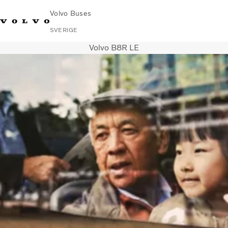
Volvo Buses
SVERIGE
Volvo B8R LE
Change
Kontakta
Global
Hitta
Volvo
Market
oss
webbplats
serviceverkstad
Connect
Stads- och intercitytrafik
Turistbussar
Tjänster
Varför Volvo?
Nyheter & stories
Kontakt