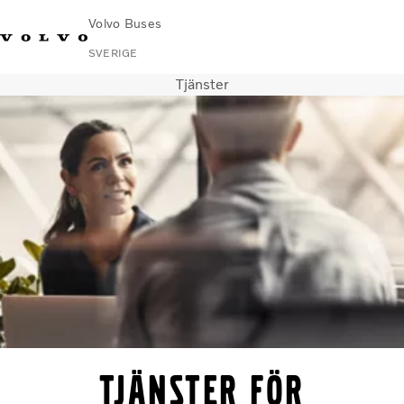
Volvo Buses
SVERIGE
Tjänster
Change
Kontakta
Global
Hitta
Volvo
Market
oss
webbplats
serviceverkstad
Connect
Stads- och intercitytrafik
Turistbussar
Tjänster
Varför Volvo?
Nyheter & stories
Kontakt
Tjänster för