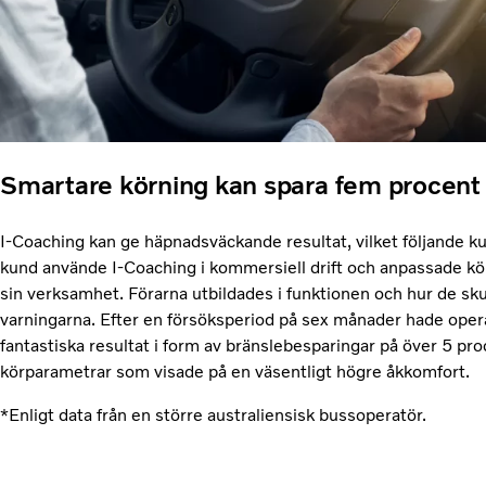
Smartare körning kan spara fem procent
I-Coaching kan ge häpnadsväckande resultat, vilket följande k
kund använde I-Coaching i kommersiell drift och anpassade kö
sin verksamhet. Förarna utbildades i funktionen och hur de sku
varningarna. Efter en försöksperiod på sex månader hade ope
fantastiska resultat i form av bränslebesparingar på över 5 pr
körparametrar som visade på en väsentligt högre åkkomfort.
*Enligt data från en större australiensisk bussoperatör.