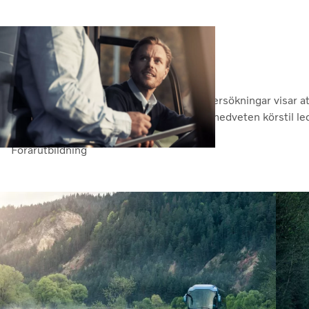
En nyckel till effektivitet
Även de bästa förarna kan bli bättre. Undersökningar visar at
5 procent eller mer på lång sikt. En mer medveten körstil le
passagerarna.
Förarutbildning