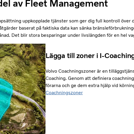
del av Fleet Management
sättning uppkopplade tjänster som ger dig full kontroll över
åtgärder baserat på faktiska data kan sänka bränsleförbrukning
nad. Det blir stora besparingar under livslängden för en hel v
Lägga till zoner i I-Coachin
Volvo Coachningszoner är en tilläggstjänst
Coaching. Genom att definiera coachnings
förarna och ge dem extra hjälp vid körnin
Coachningszoner