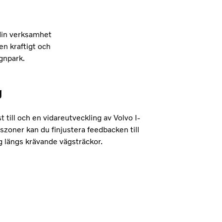
 din verksamhet
en kraftigt och
agnpark.
g
 till och en vidareutveckling av Volvo I-
zoner kan du finjustera feedbacken till
g längs krävande vägsträckor.