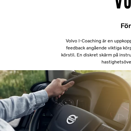
Vo
För
Volvo I-Coaching är en uppkoppl
feedback angående viktiga körp
körstil. En diskret skärm på ins
hastighetsöve