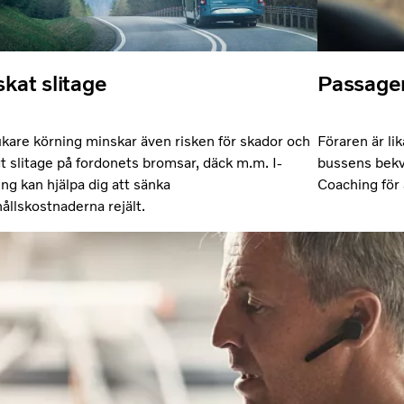
kat slitage
Passage
kare körning minskar även risken för skador och
Föraren är li
t slitage på fordonets bromsar, däck m.m. I-
bussens bekvä
ng kan hjälpa dig att sänka
Coaching för a
ållskostnaderna rejält.