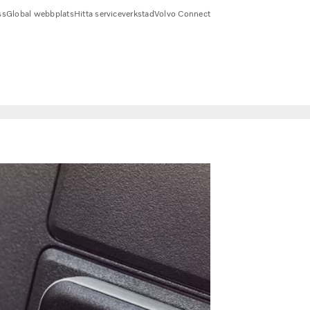
ss
Global webbplats
Hitta serviceverkstad
Volvo Connect