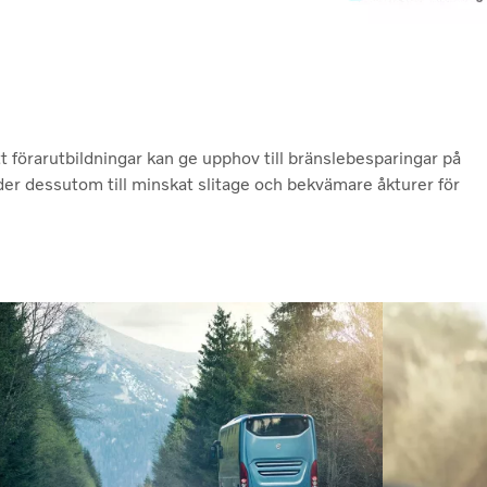
t förarutbildningar kan ge upphov till bränslebesparingar på
der dessutom till minskat slitage och bekvämare åkturer för