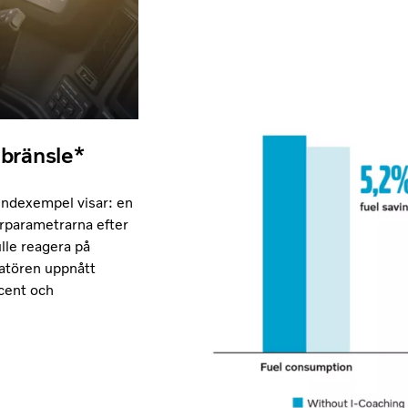
 bränsle*
undexempel visar: en
rparametrarna efter
lle reagera på
ratören uppnått
ocent och