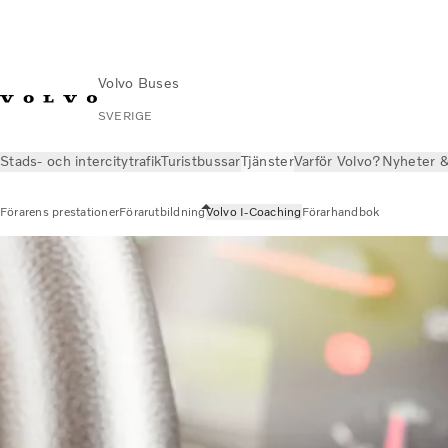
Volvo Buses
SVERIGE
Stads- och intercitytrafik
Turistbussar
Tjänster
Varför Volvo?
Nyheter &
Förarens prestationer
Förarutbildning
Volvo I-Coaching
Förarhandbok