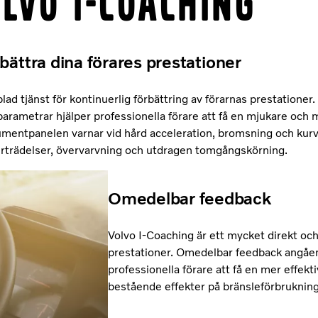
lvo I-Coaching
bättra dina förares prestationer
ad tjänst för kontinuerlig förbättring av förarnas prestatione
arametrar hjälper professionella förare att få en mjukare och m
trumentpanelen varnar vid hård acceleration, bromsning och kur
rträdelser, övervarvning och utdragen tomgångskörning.
Omedelbar feedback
Volvo I-Coaching är ett mycket direkt och 
prestationer. Omedelbar feedback angåen
professionella förare att få en mer effekti
bestående effekter på bränsleförbruknin