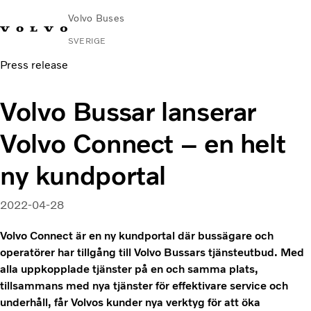
Volvo Buses
SVERIGE
Press release
Change
Kontakta
Global
Hitta
Volvo
Market
oss
webbplats
serviceverkstad
Connect
Volvo Bussar lanserar
Stads- och intercitytrafik
Volvo Connect – en helt
Turistbussar
Tjänster
ny kundportal
Varför Volvo?
Nyheter & stories
2022-04-28
Kontakt
Volvo Connect är en ny kundportal där bussägare och
operatörer har tillgång till Volvo Bussars tjänsteutbud. Med
alla uppkopplade tjänster på en och samma plats,
tillsammans med nya tjänster för effektivare service och
underhåll, får Volvos kunder nya verktyg för att öka