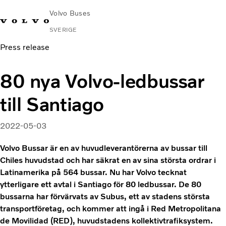
Volvo Buses
SVERIGE
Press release
Change
Kontakta
Global
Hitta
Volvo
Market
oss
webbplats
serviceverkstad
Connect
80 nya Volvo-ledbussar
Stads- och intercitytrafik
till Santiago
Turistbussar
Tjänster
2022-05-03
Varför Volvo?
Nyheter & stories
Volvo Bussar är en av huvudleverantörerna av bussar till
Kontakt
Chiles huvudstad och har säkrat en av sina största ordrar i
Latinamerika på 564 bussar. Nu har Volvo tecknat
ytterligare ett avtal i Santiago för 80 ledbussar. De 80
bussarna har förvärvats av Subus, ett av stadens största
transportföretag, och kommer att ingå i Red Metropolitana
de Movilidad (RED), huvudstadens kollektivtrafiksystem.