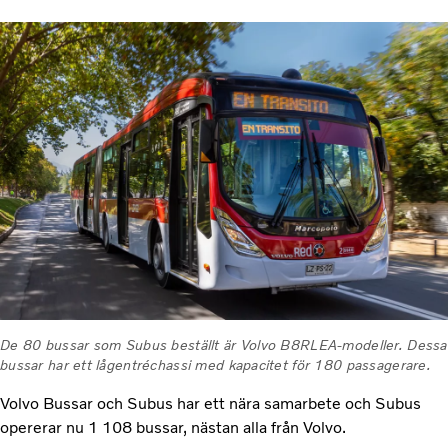
De 80 bussar som Subus beställt är Volvo B8RLEA-modeller. Dessa
bussar har ett lågentréchassi med kapacitet för 180 passagerare.
Volvo Bussar och Subus har ett nära samarbete och Subus
opererar nu 1 108 bussar, nästan alla från Volvo.