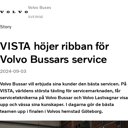
Volvo Buses
SVERIGE
Story
Change
Kontakta
Global
Hitta
Volvo
Market
oss
webbplats
serviceverkstad
Connect
VISTA höjer ribban för
Stads- och intercitytrafik
Volvo Bussars service
Turistbussar
Tjänster
2024-09-03
Varför Volvo?
Nyheter & stories
Volvo Bussar vill erbjuda sina kunder den bästa servicen. På
Kontakt
VISTA, världens största tävling för servicemarknaden, får
serviceteknikerna på Volvo Bussar och Volvo Lastvagnar visa
upp och vässa sina kunskaper. I dagarna gör de bästa
teamen upp i finalen i Volvos hemstad Göteborg.