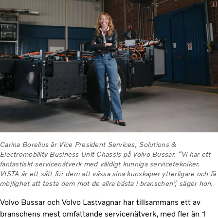
Carina Borelius är Vice President Services, Solutions &
Electromobility Business Unit Chassis på Volvo Bussar. “Vi har ett
fantastiskt servicenätverk med väldigt kunniga servicetekniker.
VISTA är ett sätt för dem att vässa sina kunskaper ytterligare och få
möjlighet att testa dem mot de allra bästa i branschen”, säger hon.
Volvo Bussar och Volvo Lastvagnar har tillsammans ett av
branschens mest omfattande servicenätverk, med fler än 1