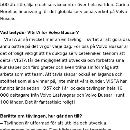
500 återförsäljare och servicecenter över hela världen. Carina
Borelius är ansvarig för det globala servicenätverket på Volvo
Bussar.
Vad betyder VISTA för Volvo Bussar?
– VISTA är så mycket mer än en tävling – syftet är att göra oss
ännu bättre på det vi gör varje dag. För oss på Volvo Bussar är
det otroligt viktigt att ha duktiga servicetekniker. Genom att
delta i VISTA får de möjlighet att utveckla och förbättra sina
kunskaper och färdigheter och även träna sin förmåga att
arbeta som ett team. Att tävla skapar också en laganda och
stolthet som alla vinner på, inte minst våra kunder. VISTA har
funnits ända sedan 1957 och i år lockade tävlingen hela 16
000 deltagare från Volvo Lastvagnar och Volvo Bussar i runt
100 länder. Det är fantastiskt roligt!
Berätta om tävlingen, hur går den till?
– Tävlingen är utformad för att utbilda och utveckla
deltagarnas kunskaper. Den börjar med tre teoretiska