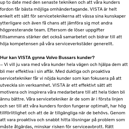
up to date med den senaste tekniken och att våra kunders
fordon får bästa möjliga omhändertagande. VISTA är helt
enkelt ett sätt för serviceteknikerna att vässa sina kunskaper
ytterligare och även få chans att jämföra sig mot andra
högpresterande team. Eftersom de löser uppgifter
tillsammans stärker det också samarbetet och bidrar till att
höja kompetensen på våra serviceverkstäder generellt.
Hur kan VISTA gynna Volvo Bussars kunder?
– Vi vill ju vara med våra kunder hela vägen och hjälpa dem att
bli mer effektiva i sin affär. Med duktiga och proaktiva
servicetekniker får vi nöjda kunder som kan fokusera på att
utveckla sin verksamhet. VISTA är ett effektivt sätt att
motivera och inspirera våra medarbetare till att hela tiden bli
ännu bättre. Våra servicetekniker är de som är i första linjen
och ser till att våra kunders fordon fungerar optimalt, har hög
tillförlitlighet och att de är tillgängliga när de behövs. Genom
att vara proaktiva och snabbt hitta lösningar på problem som
måste åtgärdas, minskar risken för serviceavbrott. Rätt