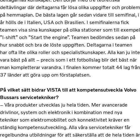
deltävlingar där deltagarna får lösa olika uppgifter och problem
på hemmaplan. De bästa lagen går sedan vidare till semifinal, i
år hölls de i Italien, USA och Brasilien. I semifinalerna fick
teamen visa sina kunskaper på olika stationer som till exempel
”I-shift” och ”Start the engine”. Teamen bedömdes sedan på
hur snabbt och bra de löste uppgiften. Deltagarna i teamen
har ofta lite olika roller och specialistkunskaper. Alla kan ju inte
vara bäst på allt – precis som i ett fotbollslag blir det bäst när
man kompletterar varandra. I finalen kommer totalt 44 lag från
37 länder att göra upp om förstaplatsen.
På vilket sätt bidrar VISTA till att kompetensutveckla Volvo
Bussars servicetekniker?
– Våra produkter utvecklas ju hela tiden. Mer avancerade
drivlinor, system och elektronik i kombination med nya
tekniker som elektromobilitet och konnektivitet kräver en
ständig kompetensutveckling. Alla våra servicetekniker får
regelbundna utbildningar för att säkerställa att de hela tiden är