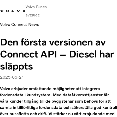
Volvo Buses
SVERIGE
Volvo Connect News
Change
Kontakta
Global
Hitta
Volvo
Market
oss
webbplats
serviceverkstad
Connect
Den första versionen av
Stads- och intercitytrafik
Connect API – Diesel har
Turistbussar
Tjänster
släppts
Varför Volvo?
Nyheter & stories
2025-05-21
Kontakt
Volvo erbjuder omfattande möjligheter att integrera
fordonsdata i kundsystem. Med dataåtkomsttjänster får
våra kunder tillgång till de byggstenar som behövs för att
samla in tillförlitliga fordonsdata och säkerställa god kontroll
över bussflotta och drift. Vi stärker nu vårt erbjudande med