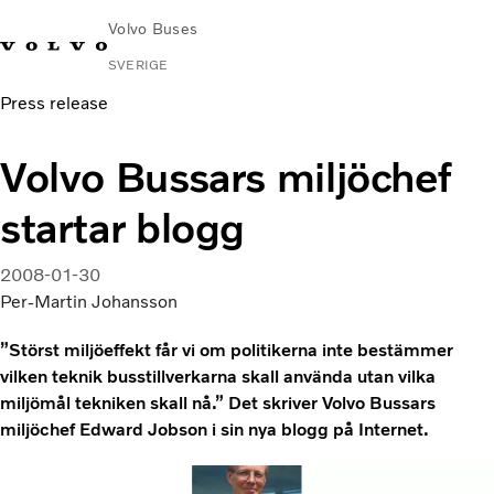
Volvo Buses
SVERIGE
Press release
Change
Kontakta
Global
Hitta
Volvo
Market
oss
webbplats
serviceverkstad
Connect
Volvo Bussars miljöchef
Stads- och intercitytrafik
startar blogg
Turistbussar
Tjänster
2008-01-30
Varför Volvo?
Per-Martin Johansson
Nyheter & stories
Kontakt
”Störst miljöeffekt får vi om politikerna inte bestämmer
vilken teknik busstillverkarna skall använda utan vilka
miljömål tekniken skall nå.” Det skriver Volvo Bussars
miljöchef Edward Jobson i sin nya blogg på Internet.