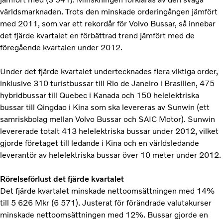
världsmarknaden. Trots den minskade orderingången jämfört
med 2011, som var ett rekordår för Volvo Bussar, så innebar
det fjärde kvartalet en förbättrad trend jämfört med de
föregående kvartalen under 2012.
Under det fjärde kvartalet undertecknades flera viktiga order,
inklusive 310 turistbussar till Rio de Janeiro i Brasilien, 475
hybridbussar till Quebec i Kanada och 150 helelektriska
bussar till Qingdao i Kina som ska levereras av Sunwin (ett
samriskbolag mellan Volvo Bussar och SAIC Motor). Sunwin
levererade totalt 413 helelektriska bussar under 2012, vilket
gjorde företaget till ledande i Kina och en världsledande
leverantör av helelektriska bussar över 10 meter under 2012.
Rörelseförlust det fjärde kvartalet
Det fjärde kvartalet minskade nettoomsättningen med 14%
till 5 626 Mkr (6 571). Justerat för förändrade valutakurser
minskade nettoomsättningen med 12%. Bussar gjorde en