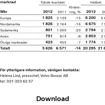
marknad
Fjärde kvartalet
Helåret
Föränd-
Mkr
2012
2012
2011
ring, %
2
1 825
6 200
Europa
2 139
-15
6 
1 826
6 675
Nordamerika
2 164
-16
7 
801
2 794
Sydamerika
1 000
-20
2 
751
2 853
Asien
814
-8
2 
423
1 774
Övriga marknader
455
-7
1 
Totalt
5 626
6 571
-14
20 295
21 
För ytterligare information, vänligen kontakta:
Helena Lind, presschef, Volvo Bussar AB
tel: 031-323 62 57
Download