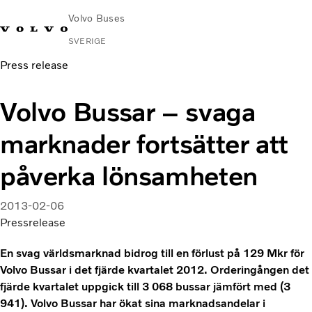
Volvo Buses
SVERIGE
Press release
Change Market
Kontakta oss
Global webbplats
Hitta serviceverkstad
Volvo Connec
Volvo Bussar – svaga
Stads- och intercitytrafik
marknader fortsätter att
Turistbussar
Tjänster
påverka lönsamheten
Varför Volvo?
Nyheter & stories
2013-02-06
Kontakt
Pressrelease
En svag världsmarknad bidrog till en förlust på 129 Mkr för
Volvo Bussar i det fjärde kvartalet 2012. Orderingången det
fjärde kvartalet uppgick till 3 068 bussar jämfört med (3
941). Volvo Bussar har ökat sina marknadsandelar i