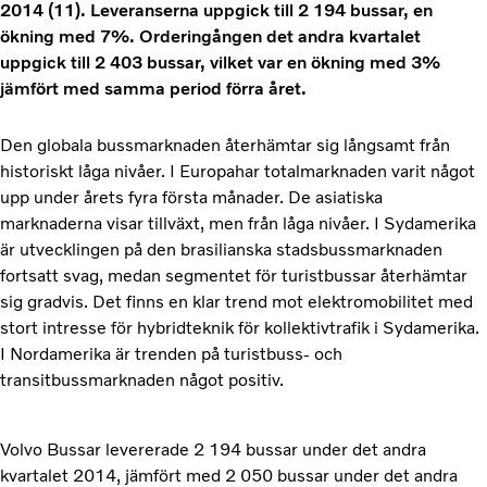
2014 (11). Leveranserna uppgick till 2 194 bussar, en
ökning med 7%. Orderingången det andra kvartalet
uppgick till 2 403 bussar, vilket var en ökning med 3%
jämfört med samma period förra året.
Den globala bussmarknaden återhämtar sig långsamt från
historiskt låga nivåer. I Europahar totalmarknaden varit något
upp under årets fyra första månader. De asiatiska
marknaderna visar tillväxt, men från låga nivåer. I Sydamerika
är utvecklingen på den brasilianska stadsbussmarknaden
fortsatt svag, medan segmentet för turistbussar återhämtar
sig gradvis. Det finns en klar trend mot elektromobilitet med
stort intresse för hybridteknik för kollektivtrafik i Sydamerika.
I Nordamerika är trenden på turistbuss- och
transitbussmarknaden något positiv.
Volvo Bussar levererade 2 194 bussar under det andra
kvartalet 2014, jämfört med 2 050 bussar under det andra