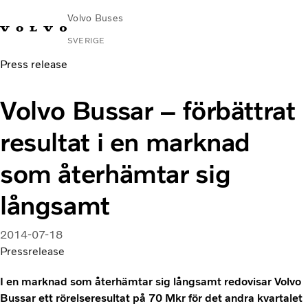
Volvo Buses
SVERIGE
Press release
Change Market
Kontakta oss
Global webbplats
Hitta serviceverkstad
Volvo Connec
Volvo Bussar – förbättrat
Stads- och intercitytrafik
resultat i en marknad
Turistbussar
Tjänster
som återhämtar sig
Varför Volvo?
Nyheter & stories
långsamt
Kontakt
2014-07-18
Pressrelease
I en marknad som återhämtar sig långsamt redovisar Volvo
Bussar ett rörelseresultat på 70 Mkr för det andra kvartalet