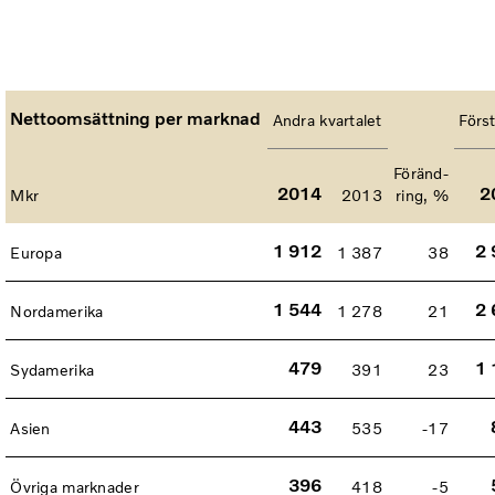
Nettoomsättning per marknad
Andra kvartalet
Först
Föränd-
2014
2
Mkr
2013
ring, %
1 912
2 
Europa
1 387
38
1 544
2 
Nordamerika
1 278
21
479
1 
Sydamerika
391
23
443
Asien
535
-17
396
Övriga marknader
418
-5