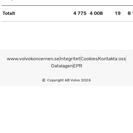
Totalt
4 775
4 008
19
8 
www.volvokoncernen.se
Integritet
Cookies
Kontakta oss
Datalagen
EPR
Copyright AB Volvo 2026