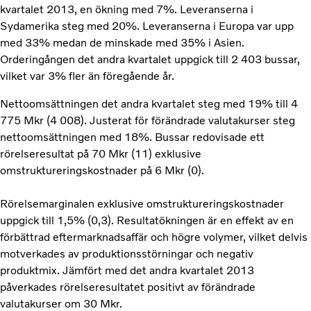
kvartalet 2013, en ökning med 7%. Leveranserna i
Sydamerika steg med 20%. Leveranserna i Europa var upp
med 33% medan de minskade med 35% i Asien.
Orderingången det andra kvartalet uppgick till 2 403 bussar,
vilket var 3% fler än föregående år.
Nettoomsättningen det andra kvartalet steg med 19% till 4
775 Mkr (4 008). Justerat för förändrade valutakurser steg
nettoomsättningen med 18%. Bussar redovisade ett
rörelseresultat på 70 Mkr (11) exklusive
omstruktureringskostnader på 6 Mkr (0).
Rörelsemarginalen exklusive omstruktureringskostnader
uppgick till 1,5% (0,3). Resultatökningen är en effekt av en
förbättrad eftermarknadsaffär och högre volymer, vilket delvis
motverkades av produktionsstörningar och negativ
produktmix. Jämfört med det andra kvartalet 2013
påverkades rörelseresultatet positivt av förändrade
valutakurser om 30 Mkr.