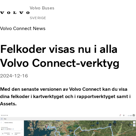
Volvo Buses
SVERIGE
Volvo Connect News
Change
Kontakta
Global
Hitta
Volvo
Market
oss
webbplats
serviceverkstad
Connect
Felkoder visas nu i alla
Stads- och intercitytrafik
Volvo Connect-verktyg
Turistbussar
Tjänster
2024-12-16
Varför Volvo?
Nyheter & stories
Med den senaste versionen av Volvo Connect kan du visa
Kontakt
dina felkoder i kartverktyget och i rapportverktyget samt i
Assets.