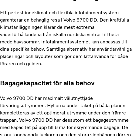
Ett perfekt inneklimat och flexibla infotainmentsystem
garanterar en behaglig resa i Volvo 9700 DD. Den kraftfulla
klimatanläggningen klarar de mest extrema
väderförhållandena från iskalla nordiska vintrar till heta
medelhavssomrar. Infotainmentsystemet kan anpassas till
dina specifika behov. Samtliga alternativ har användarvänliga
placeringar och layouter som gör dem lättanvända för både
föraren och guiden.
Bagagekapacitet för alla behov
Volvo 9700 DD har maximalt välutnyttjade
förvaringsutrymmen. Hyllorna under taket på båda planen
kompletteras av ett optimerat utrymme under den främre
trappan. Volvo 9700 DD har dessutom ett bagageutrymme
med kapacitet på upp till 8 m
för skrymmande bagage. De
3
stora topphängda luckorna och den stora sidohängda dörren