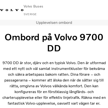
Volvo Buses
SVERIGE
Upplevelsen ombord
Change
Kontakta
Global
Hitta
Volvo
Market
oss
webbplats
serviceverkstad
Connect
Ombord på Volvo 9700
Stads- och intercitytrafik
DD
Turistbussar
Tjänster
9700 DD är stor, djärv och en typisk Volvo. Den är utformad
Varför Volvo?
med ett nytt och väl samlat instrumentkluster för bekväma
Nyheter & stories
och säkra arbetspass bakom ratten. Dina förare – och
Kontakt
passagerarna – kommer att älska den när de sätter sig till
rätta, omgivna av Volvos välkända komfort. Den kan
konfigureras för en förstklassig långfärds- och
charterupplevelse eller för effektiv linjetrafik. Räkna med en
fantastisk Volvo-upplevelse, oavsett vart vägen tar er.