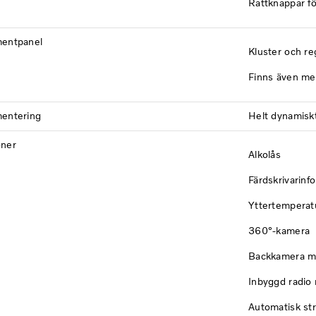
Rattknappar f
mentpanel
Kluster och re
Finns även me
mentering
Helt dynamiskt
oner
Alkolås
Färdskrivarinfo
Yttertemperat
360°-kamera
Backkamera m
Inbyggd radio
Automatisk st