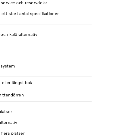
 service och reservdelar
 ett stort antal specifikationer
 och kulöralternativ
ssystem
n eller längst bak
 mittendörren
platser
alternativ
flera platser