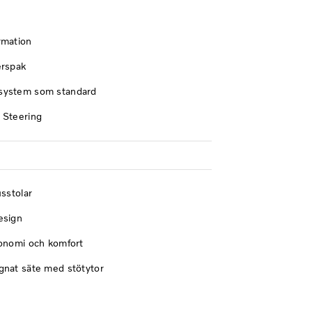
rmation
erspak
system som standard
 Steering
usstolar
esign
gonomi och komfort
gnat säte med stötytor