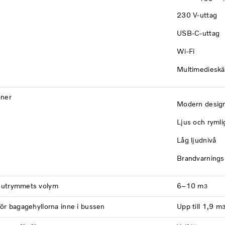
230 V-uttag
USB-C-uttag
Wi-Fi
Multimediesk
oner
Modern desig
Ljus och rymli
Låg ljudnivå
Brandvarning
utrymmets volym
6–10 m
3
ör bagagehyllorna inne i bussen
Upp till 1,9 m