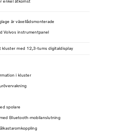
ör enkel åtkomst
glage är växellådsmonterade
d Volvos instrumentpanel
 kluster med 12,3-tums digitaldisplay
rmation i kluster
urövervakning
ed spolare
 med Bluetooth-mobilanslutning
rålkastaromkoppling