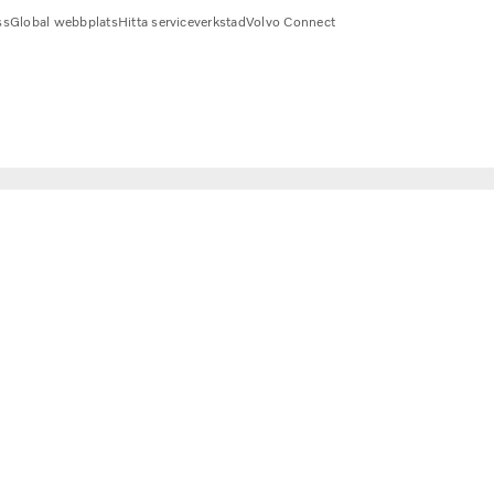
ss
Global webbplats
Hitta serviceverkstad
Volvo Connect