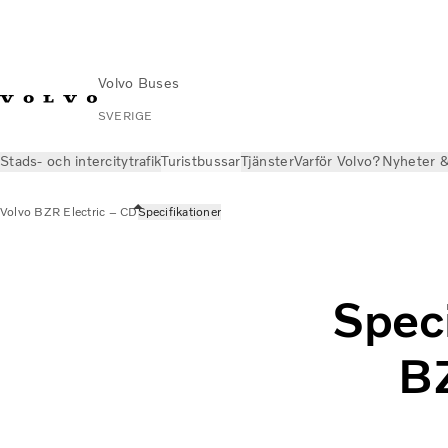
Volvo Buses
SVERIGE
Stads- och intercitytrafik
Turistbussar
Tjänster
Varför Volvo?
Nyheter &
Volvo BZR Electric – CD
Specifikationer
Speci
BZ