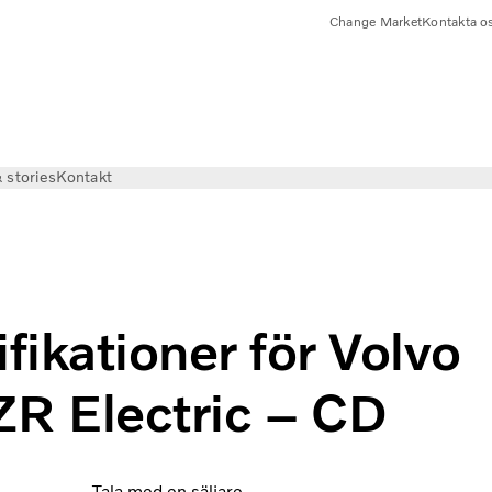
Change Market
Kontakta o
 stories
Kontakt
fikationer för Volvo
R Electric – CD
Tala med en säljare