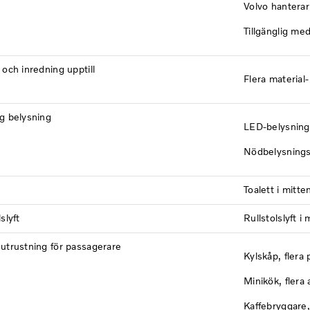
Volvo hanterar
Tillgänglig med
 och inredning upptill
Flera material-
g belysning
LED-belysning
Nödbelysning
Toalett i mitte
slyft
Rullstolslyft i
utrustning för passagerare
Kylskåp, flera 
Minikök, flera 
Kaffebryggare, 