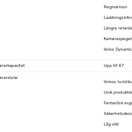
Regnsensor
Laddningsinfo
Längre retard
Kameraspegel
Volvo Dynamic
erarkapacitet
Upp till 67
rarstolar
Volvos turistb
Unik produktd
Fantastisk er
Säkerhetsdesi
Låg vikt