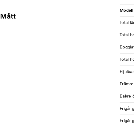
Modell
Mått
Total l
Total b
Boggia
Total h
Hjulba
Främre
Bakre 
Frigång
Frigång