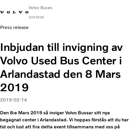
Volvo Buses
SVERIGE
Press release
Change
Kontakta
Global
Hitta
Volvo
Market
oss
webbplats
serviceverkstad
Connect
Inbjudan till invigning av
Stads- och intercitytrafik
Volvo Used Bus Center i
Turistbussar
Tjänster
Arlandastad den 8 Mars
Varför Volvo?
2019
Nyheter & stories
Kontakt
2019-02-14
Den 8:e Mars 2019 så inviger Volvo Bussar sitt nya
begagnat center i Arlandastad. Vi hoppas förstås att du har
tid och lust att fira detta event tillsammans med oss på