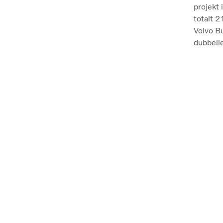
projekt 
totalt 
och 5 d
Volvo Bu
trafiker
dubbelle
kollekti