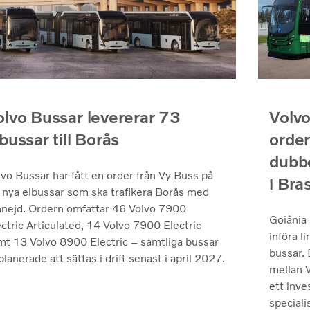
Volvo
olvo Bussar levererar 73
order
bussar till Borås
dubbe
lvo Bussar har fått en order från Vy Buss på
i Bras
 nya elbussar som ska trafikera Borås med
nejd. Ordern omfattar 46 Volvo 7900
Goiânia 
ctric Articulated, 14 Volvo 7900 Electric
införa l
mt 13 Volvo 8900 Electric – samtliga bussar
bussar. 
planerade att sättas i drift senast i april 2027.
mellan 
ett inv
speciali