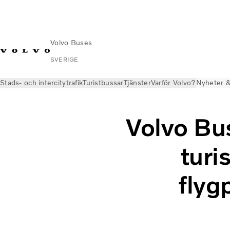
Volvo Buses
SVERIGE
Stads- och intercitytrafik
Turistbussar
Tjänster
Varför Volvo?
Nyheter &
Volvo Bus
turi
flyg