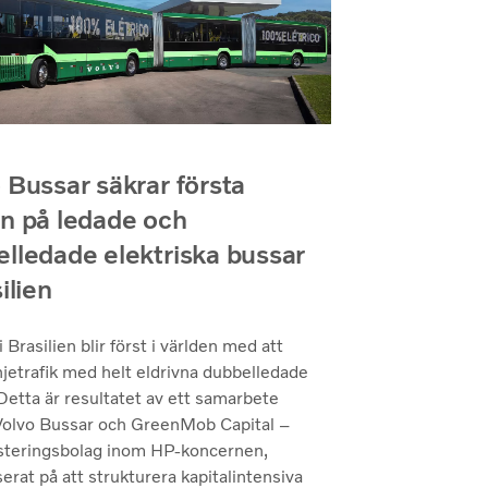
 Bussar säkrar första
n på ledade och
lledade elektriska bussar
ilien
i Brasilien blir först i världen med att
injetrafik med helt eldrivna dubbelledade
Detta är resultatet av ett samarbete
Volvo Bussar och GreenMob Capital –
esteringsbolag inom HP-koncernen,
serat på att strukturera kapitalintensiva