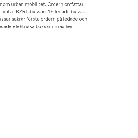
inom urban mobilitet. Ordern omfattar
21 Volvo BZRT-bussar: 16 ledade bussar
ubbelledade bussar. Dessa kommer att
ssar säkrar första ordern på ledade och
a den öst–västliga BRT-linjen i stadens
dade elektriska bussar i Brasilien
vtrafiknät.