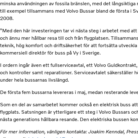
minska användningen av fossila bränslen, med det långsiktiga mål
till exempel tillsammans med Volvo Bussar bland de första i 
2008.
”Med den här investeringen tar vi nästa steg i arbetet med att
och ännu mer hållbar resa till och från flygplatsen. Tillsamm
teknik, hög komfort och driftsäkerhet för att fortsätta utveckl
kommersiell direktör för buss på Vy i Sverige.
I ordern ingår även ett fullserviceavtal, ett Volvo Guldkontrak
och kontroller samt reparationer. Serviceavtalet säkerställer hö
under hela bussarnas livslängd.
De första fem bussarna levereras i maj, medan resterande lev
Som en del av samarbetet kommer också en elektrisk buss att
flygplats. Satsningen är ytterligare ett steg i Volvo Bussars oc
nästa generations hållbara resande. Den elektriska bussen komm
För mer information, vänligen kontakta: Joakim Kenndal, Pres