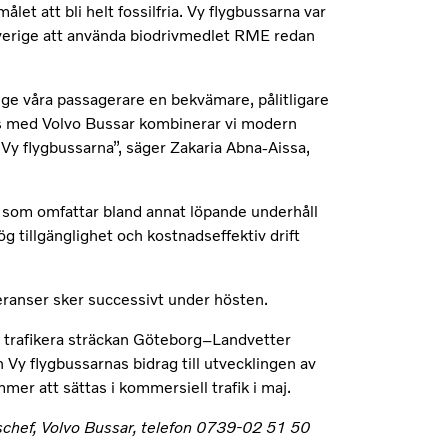
et att bli helt fossilfria. Vy flygbussarna var
Sverige att använda biodrivmedlet RME redan
 ge våra passagerare en bekvämare, pålitligare
ans med Volvo Bussar kombinerar vi modern
a Vy flygbussarna”, säger Zakaria Abna-Aissa,
t, som omfattar bland annat löpande underhåll
g tillgänglighet och kostnadseffektiv drift
eranser sker successivt under hösten.
 trafikera sträckan Göteborg–Landvetter
h Vy flygbussarnas bidrag till utvecklingen av
er att sättas i kommersiell trafik i maj.
schef, Volvo Bussar, telefon 0739-02 51 50