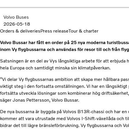
Volvo Buses
2026-05-18
Orders & deliveries
Press release
Tour & charter
Volvo Bussar har fått en order på 25 nya moderna turistbussa
inom Vy flygbussarna och användas för resor till och från f
Satsningen är en del av Vys långsiktiga arbete för att erbjuda hö
hela Europa och samtidigt minska sin klimatpåverkan.
”Vi delar Vy flygbussarnas ambition att skapa mer hållbara pa
viktigt steg i den fortsatta omställningen. Vi har en långsikti
fortsätta utveckla lösningar som kombinerar hög driftsäkerhet
säger Jonas Pettersson, Volvo Bussar.
De nya bussarna är byggda på Volvos B13R-chassi och har en 
kommer att vara utrustade med Volvos I-Shift-växellåda och 
bidrar det till lägre bränsleförbrukning. Vy flygbussarna och 