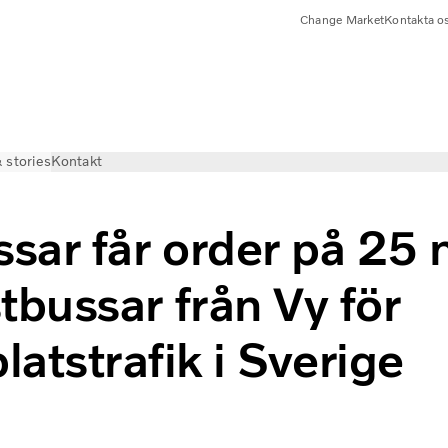
Change Market
Kontakta o
 stories
Kontakt
sar får order på 25 
stbussar från Vy för
platstrafik i Sverige