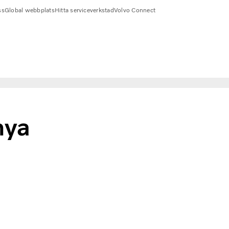
ss
Global webbplats
Hitta serviceverkstad
Volvo Connect
nya