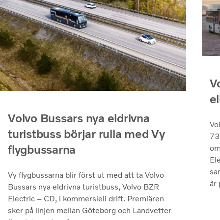
V
el
Volvo Bussars nya eldrivna
Vo
turistbuss börjar rulla med Vy
73
flygbussarna
om
Ele
sa
Vy flygbussarna blir först ut med att ta Volvo
är 
Bussars nya eldrivna turistbuss, Volvo BZR
Electric – CD, i kommersiell drift. Premiären
sker på linjen mellan Göteborg och Landvetter