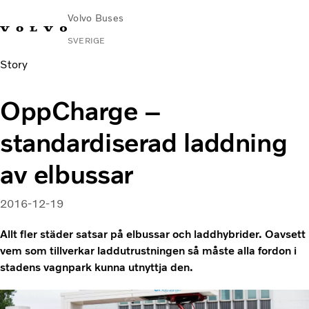
Volvo Buses
SVERIGE
Story
Change
Kontakta
Global
Hitta
Volvo
Market
oss
webbplats
serviceverkstad
Connect
OppCharge –
Stads- och intercitytrafik
standardiserad laddning
Turistbussar
Tjänster
av elbussar
Varför Volvo?
Nyheter & stories
2016-12-19
Kontakt
Allt fler städer satsar på elbussar och laddhybrider. Oavsett
vem som tillverkar laddutrustningen så måste alla fordon i
stadens vagnpark kunna utnyttja den.