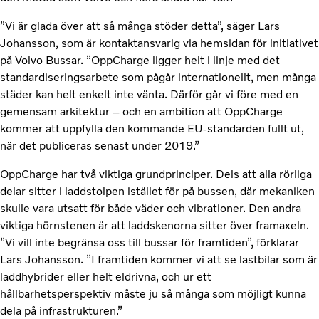
”Vi är glada över att så många stöder detta”, säger Lars
Johansson, som är kontaktansvarig via hemsidan för initiativet
på Volvo Bussar. ”OppCharge ligger helt i linje med det
standardiseringsarbete som pågår internationellt, men många
städer kan helt enkelt inte vänta. Därför går vi före med en
gemensam arkitektur – och en ambition att OppCharge
kommer att uppfylla den kommande EU-standarden fullt ut,
när det publiceras senast under 2019.”
OppCharge har två viktiga grundprinciper. Dels att alla rörliga
delar sitter i laddstolpen istället för på bussen, där mekaniken
skulle vara utsatt för både väder och vibrationer. Den andra
viktiga hörnstenen är att laddskenorna sitter över framaxeln.
”Vi vill inte begränsa oss till bussar för framtiden”, förklarar
Lars Johansson. ”I framtiden kommer vi att se lastbilar som är
laddhybrider eller helt eldrivna, och ur ett
hållbarhetsperspektiv måste ju så många som möjligt kunna
dela på infrastrukturen.”