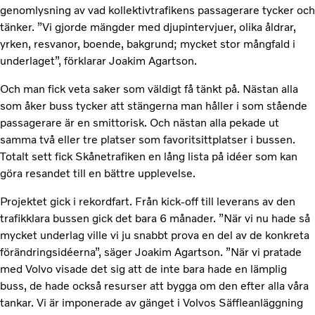
genomlysning av vad kollektivtrafikens passagerare tycker och
tänker. ”Vi gjorde mängder med djupintervjuer, olika åldrar,
yrken, resvanor, boende, bakgrund; mycket stor mångfald i
underlaget”, förklarar Joakim Agartson.
Och man fick veta saker som väldigt få tänkt på. Nästan alla
som åker buss tycker att stängerna man håller i som stående
passagerare är en smittorisk. Och nästan alla pekade ut
samma två eller tre platser som favoritsittplatser i bussen.
Totalt sett fick Skånetrafiken en lång lista på idéer som kan
göra resandet till en bättre upplevelse.
Projektet gick i rekordfart. Från kick-off till leverans av den
trafikklara bussen gick det bara 6 månader. ”När vi nu hade så
mycket underlag ville vi ju snabbt prova en del av de konkreta
förändringsidéerna”, säger Joakim Agartson. ”När vi pratade
med Volvo visade det sig att de inte bara hade en lämplig
buss, de hade också resurser att bygga om den efter alla våra
tankar. Vi är imponerade av gänget i Volvos Säffleanläggning