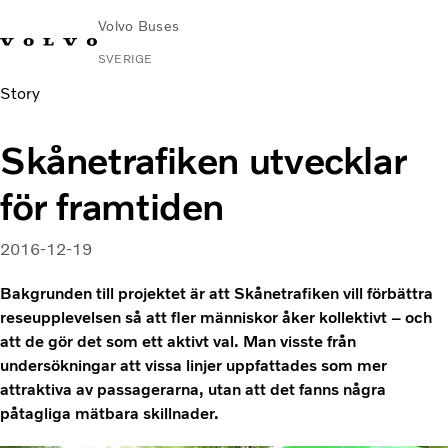
Volvo Buses
SVERIGE
Story
Change
Kontakta
Global
Hitta
Volvo
Market
oss
webbplats
serviceverkstad
Connect
Skånetrafiken utvecklar
Stads- och intercitytrafik
för framtiden
Turistbussar
Tjänster
2016-12-19
Varför Volvo?
Nyheter & stories
Bakgrunden till projektet är att Skånetrafiken vill förbättra
Kontakt
reseupplevelsen så att fler människor åker kollektivt – och
att de gör det som ett aktivt val. Man visste från
undersökningar att vissa linjer uppfattades som mer
attraktiva av passagerarna, utan att det fanns några
påtagliga mätbara skillnader.