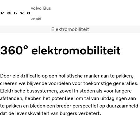
Volvo Bus
belgië
Elektromobiliteit
Change Market
Français
Contact opnemen
Servicecentra
Volvo Connect
360° elektromobiliteit
Bussen voor stad & regio
Touringcars
Services
Door elektrificatie op een holistische manier aan te pakken,
Waarom Volvo?
creëren we blijvende voordelen voor toekomstige generaties.
Contact
Elektrische bussystemen, zowel in steden als voor langere
News & Insights
afstanden, hebben het potentieel om tal van uitdagingen aan
te pakken en bieden een breder perspectief op duurzaamheid
dat de levenskwaliteit van burgers verbetert.