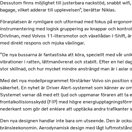
Dessutom finns möjlighet till justerbara nackstöd, snabbt wifi,
bagage, vilket adderar till upplevelsen”, berättar Niklas.
Förarplatsen är rymligare och utformad med fokus på ergonomi
instrumentering med logisk gruppering av knappar och kontroll
Drivlinan, med Volvos 11-litersmotor och växellådan I-Shift, ä
med direkt respons och mjuka växlingar.
”De nya bussarna är fantastiska att köra, speciellt med vår un
vibrationer i ratten, lättmanövrerat och stabilt. Efter en hel
stor skillnad, och hur mycket mindre ansträngd man är i axlar o
Med det nya modellprogrammet förstärker Volvo sin position
säkerhet. En nyhet är Driver Alert-systemet som känner av om f
Systemet varnar då med ett ljud och uppmanar föraren att ta en
frontalkollisionsskydd (FIP) med högre energiupptagningsförm
nederkant som gör det enklare att upptäcka andra trafikanter 
Den nya designen handlar inte bara om utseende. Den är ocks
bränsleekonomin. Aerodynamisk design med lågt luftmotstånd 