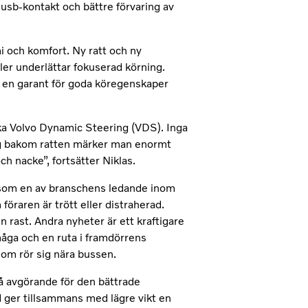
 usb-kontakt och bättre förvaring av
 och komfort. Ny ratt och ny
er underlättar fokuserad körning.
r en garant för goda köregenskaper
ika Volvo Dynamic Steering (VDS). Inga
 dag bakom ratten märker man enormt
ch nacke”, fortsätter Niklas.
 som en av branschens ledande inom
öraren är trött eller distraherad.
 rast. Andra nyheter är ett kraftigare
åga och en ruta i framdörrens
som rör sig nära bussen.
å avgörande för den bättrade
ger tillsammans med lägre vikt en