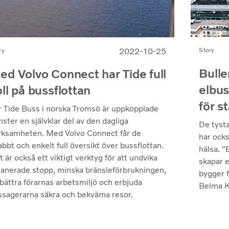
2022-10-25
Story
ry
Bulle
ed Volvo Connect har Tide full
elbus
ll på bussflottan
för s
r Tide Buss i norska Tromsö är uppkopplade
nster en självklar del av den dagliga
De tysta
heten. Med Volvo Connect får de
har ock
bbt och enkelt full översikt över bussflottan.
hälsa. "
 är också ett viktigt verktyg för att undvika
skapar e
lanerade stopp, minska bränsleförbrukningen,
bygger f
rbättra förarnas arbetsmiljö och erbjuda
Belma Kr
ssagerarna säkra och bekväma resor.