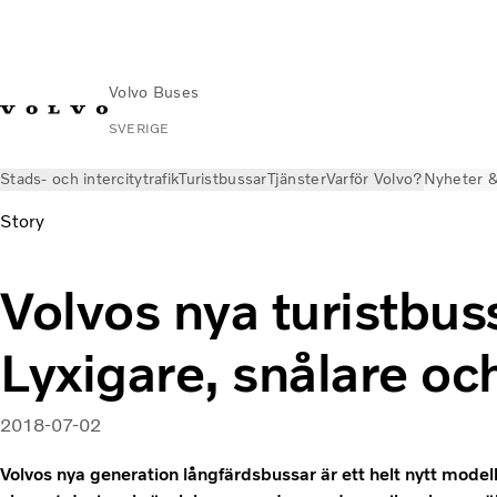
Volvo Buses
SVERIGE
Stads- och intercitytrafik
Turistbussar
Tjänster
Varför Volvo?
Nyheter &
Story
Volvos nya turistbus
Lyxigare, snålare oc
2018-07-02
Volvos nya generation långfärdsbussar är ett helt nytt modellp