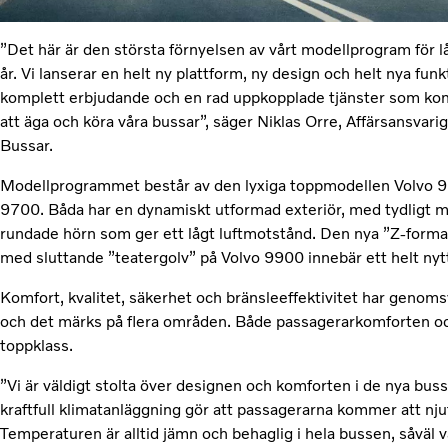
”Det här är den största förnyelsen av vårt modellprogram för 
år. Vi lanserar en helt ny plattform, ny design och helt nya fu
komplett erbjudande och en rad uppkopplade tjänster som kom
att äga och köra våra bussar”, säger Niklas Orre, Affärsansvar
Bussar.
Modellprogrammet består av den lyxiga toppmodellen Volvo 9
9700. Båda har en dynamiskt utformad exteriör, med tydligt mar
rundade hörn som ger ett lågt luftmotstånd. Den nya ”Z-forma
med sluttande ”teatergolv” på Volvo 9900 innebär ett helt nyt
Komfort, kvalitet, säkerhet och bränsleeffektivitet har genoms
och det märks på flera områden. Både passagerarkomforten och
toppklass.
”Vi är väldigt stolta över designen och komforten i de nya buss
kraftfull klimatanläggning gör att passagerarna kommer att nju
Temperaturen är alltid jämn och behaglig i hela bussen, såväl