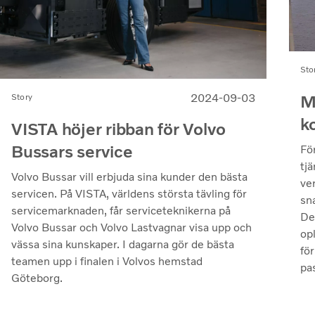
Sto
2024-09-03
M
Story
ko
VISTA höjer ribban för Volvo
Bussars service
Fö
tjä
Volvo Bussar vill erbjuda sina kunder den bästa
verksam
servicen. På VISTA, världens största tävling för
sna
servicemarknaden, får serviceteknikerna på
Det
Volvo Bussar och Volvo Lastvagnar visa upp och
op
vässa sina kunskaper. I dagarna gör de bästa
fö
teamen upp i finalen i Volvos hemstad
pa
Göteborg.