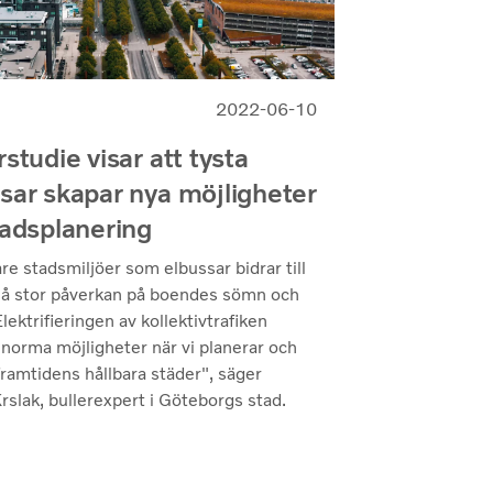
2022-06-10
rstudie visar att tysta
sar skapar nya möjligheter
tadsplanering
re stadsmiljöer som elbussar bidrar till
så stor påverkan på boendes sömn och
Elektrifieringen av kollektivtrafiken
norma möjligheter när vi planerar och
ramtidens hållbara städer", säger
slak, bullerexpert i Göteborgs stad.