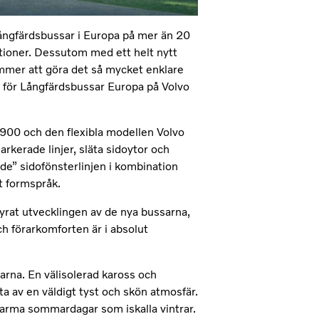
långfärdsbussar i Europa på mer än 20
nktioner. Dessutom med ett helt nytt
mer att göra det så mycket enklare
ig för Långfärdsbussar Europa på Volvo
900 och den flexibla modellen Volvo
kerade linjer, släta sidoytor och
de” sidofönsterlinjen i kombination
t formspråk.
yrat utvecklingen av de nya bussarna,
 förarkomforten är i absolut
arna. En välisolerad kaross och
ta av en väldigt tyst och skön atmosfär.
 varma sommardagar som iskalla vintrar.