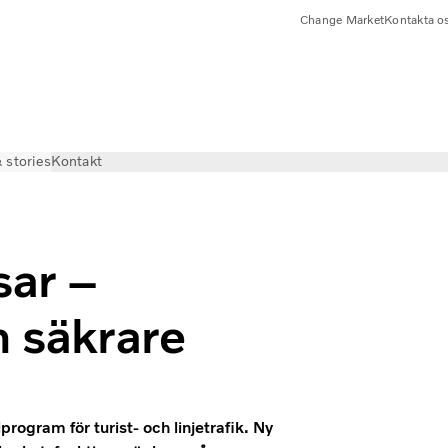
Change Market
Kontakta o
 stories
Kontakt
sar –
h säkrare
rogram för turist- och linjetrafik. Ny