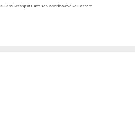
ss
Global webbplats
Hitta serviceverkstad
Volvo Connect