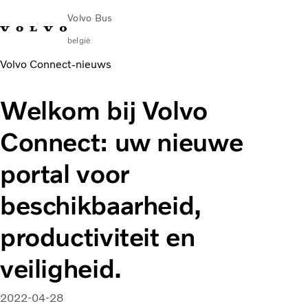
Volvo Bus
belgië
Volvo Connect‑nieuws
Change Market
Français
Contact opnemen
Servicecentra
Volvo Connect
Welkom bij Volvo
Bussen voor stad & regio
Connect: uw nieuwe
Touringcars
Services
portal voor
Waarom Volvo?
Contact
beschikbaarheid,
News & Insights
productiviteit en
veiligheid.
2022-04-28