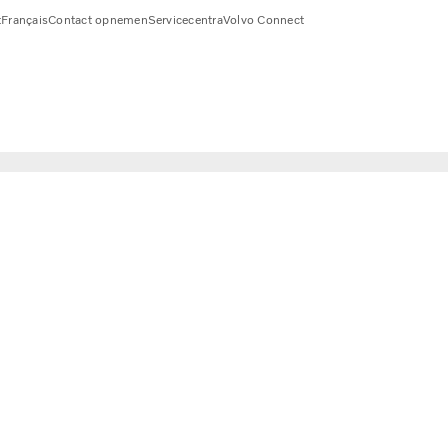
t
Français
Contact opnemen
Servicecentra
Volvo Connect