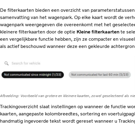
De filterkaarten bieden een overzicht van parameterstatussen e
samenvatting van het wagenpark. Op elke kaart wordt de verh
wagenpark weergegeven die overeenkomt met het geselecteerd
kleinere filterkaarten door de optie
Kleine filterkaarten
te sel
een vergelijkbare functie hebben, zijn ze compacter en visuee
als actief beschouwd wanneer deze een gekleurde achtergrond
Afbeelding: Voorbeeld van grotere en kleinere kaarten, zowel geselecteerd als nie
Trackingoverzicht slaat instellingen op wanneer de functie wo
kaarten, aangepaste kolombreedtes, sortering en voertuigpag
handmatig ingevoerde tekst wordt gereset wanneer u Trackingo