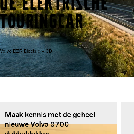
De elektrische
touringcar
Volvo BZR Electric – CD
Maak kennis met de geheel
nieuwe Volvo 9700
dubbeldekker