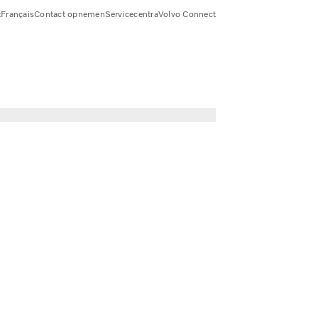
t
Français
Contact opnemen
Servicecentra
Volvo Connect