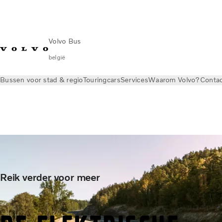
Volvo Bus
belgië
Bussen voor stad & regio
Touringcars
Services
Waarom Volvo?
Conta
Reik verder voor meer