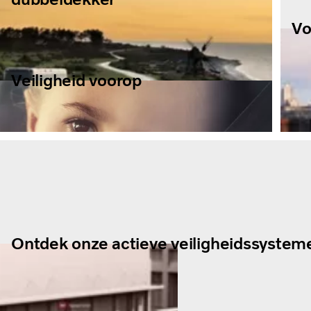
Vo
Veiligheid voorop
Ontdek onze actieve veiligheidssystem