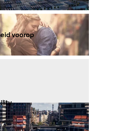
heid voorop
e waar u zich maar ook
t
y
lity