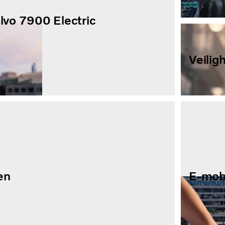
lvo 7900 Electric
Veilig
Servic
bevind
E-mobilit
en
E-mobi