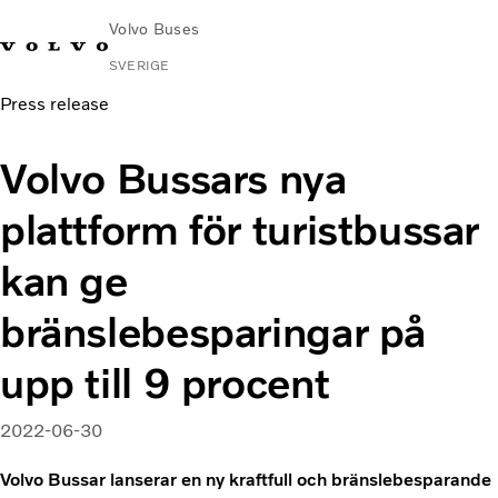
Volvo Buses
SVERIGE
Press release
Change
Kontakta
Global
Hitta
Volvo
Market
oss
webbplats
serviceverkstad
Connect
Volvo Bussars nya
Stads- och intercitytrafik
plattform för turistbussar
Turistbussar
Tjänster
kan ge
Varför Volvo?
bränslebesparingar på
Nyheter & stories
Kontakt
upp till 9 procent
2022-06-30
Volvo Bussar lanserar en ny kraftfull och bränslebesparande