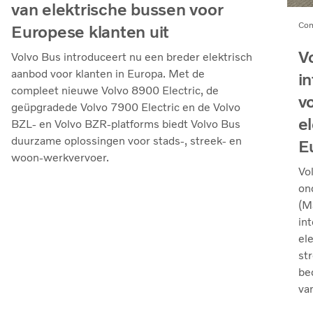
van elektrische bussen voor
Com
Europese klanten uit
V
Volvo Bus introduceert nu een breder elektrisch
aanbod voor klanten in Europa. Met de
i
compleet nieuwe Volvo 8900 Electric, de
v
geüpgradede Volvo 7900 Electric en de Volvo
e
BZL- en Volvo BZR-platforms biedt Volvo Bus
duurzame oplossingen voor stads-, streek- en
E
woon-werkvervoer.
Vo
on
(M
in
el
st
be
va
el