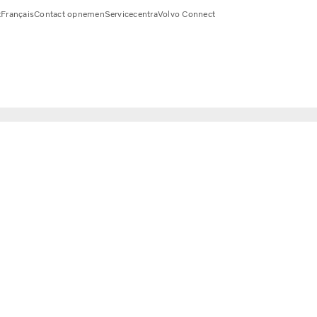
t
Français
Contact opnemen
Servicecentra
Volvo Connect