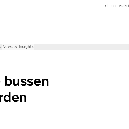
Change Marke
ct
News & Insights
e bussen
rden