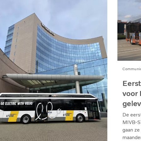
Communiq
Eerst
voor
gele
De eers
MIVB-ST
gaan ze 
maanden