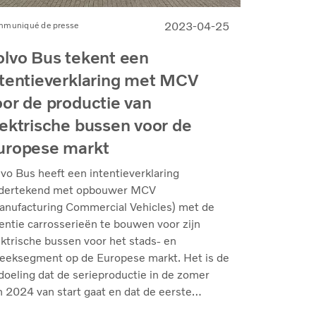
2023-04-25
muniqué de presse
olvo Bus tekent een
ntentieverklaring met MCV
oor de productie van
lektrische bussen voor de
uropese markt
lvo Bus heeft een intentieverklaring
dertekend met opbouwer MCV
anufacturing Commercial Vehicles) met de
tentie carrosserieën te bouwen voor zijn
ektrische bussen voor het stads- en
reeksegment op de Europese markt. Het is de
doeling dat de serieproductie in de zomer
n 2024 van start gaat en dat de eerste
ektrische bussen begin 2025 aan klanten in